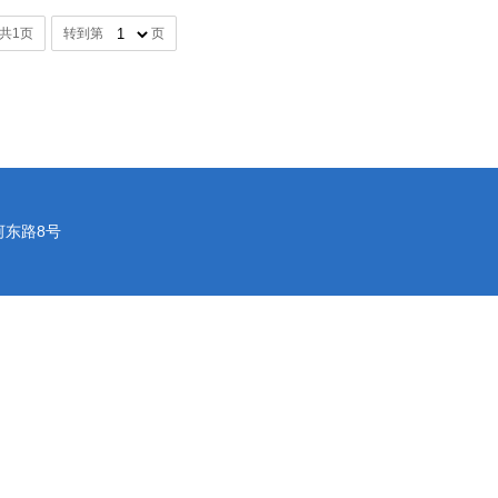
/共1页
转到第
页
河东路8号