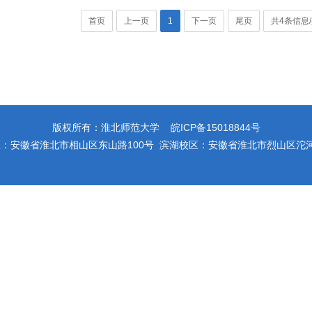
首页
上一页
1
下一页
尾页
共4条信息
版权所有：淮北师范大学 皖ICP备15018844号
：安徽省淮北市相山区东山路100号 滨湖校区：安徽省淮北市烈山区沱