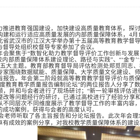
力推进教育强国建设，加快建设高质量教育体系
，探
构建和运
行
适应高质量发展的内部质量保障体系
，
4
月
北省武汉市的江汉大学举办第十五届高等教育教学督
与督导处组织校督导专家参加了会议。
年会聚焦于“数智化助力教学督导评价工作创新与发展
校内部质量保障体系建设理论、路径与实践”、“‘金专’
等五大主题。教育部教育督导局评估检测处郑觅同志
专家围绕数据赋能、质量保障、大学质量文化建设、师
旨报告。
年会第二阶段就高等教育教学督导评价与质
年度教育教学质量报告编制论坛”的两位报告人分享了
领，并和与会者进行了现场研讨；“新一轮审核评估进
整改等问题经行的研讨，已通过高校进行了经验分享和
从不同层次不同维度展示了教学督导工作的丰富内容
的成功案例，获得与会者的高度认可。
会老师听取了各主旨报告和分论坛报告。此次年会理
卓有成效的案例分享，对我校教学质量保障体系的建设