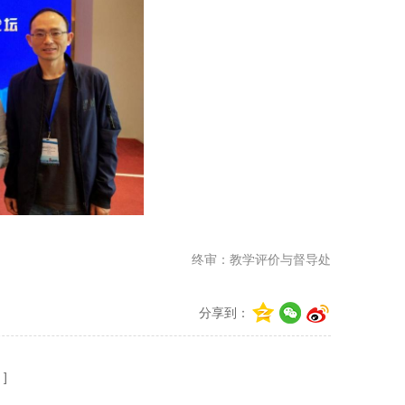
终审：教学评价与督导处
分享到：
 ]