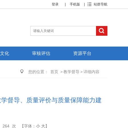
登录
|
手机版
|
站群导航
文化
审核评估
资源平台
您的位置：
首页
>
教学督导
>
详细内容
教学督导、质量评价与质量保障能力建
：
264
次
【字体：
小
大
】