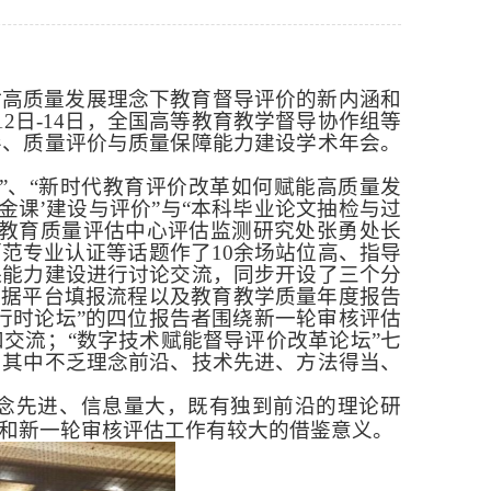
讨高质量发展理念下教育督导评价的新内涵和
12
日-
14
日，全国高等教育教学督导协作组等
导、质量评价与质量保障能力建设学术年会。
”、“新时代教育评价改革如何赋能高质量发
‘金课’建设与评价”与“本科毕业论文抽检与过
、教育质量评估中心评估监测研究处张勇处长
范专业认证等话题作了1
0
余场站位高、指导
保能力建设进行讨论交流，同步开设了三个分
数据平台填报流程以及教育教学质量年度报告
行时论坛”的四位报告者围绕新一轮审核评估
交流；“数字技术赋能督导评价改革论坛”七
，其中不乏理念前沿、技术先进、方法得当、
念先进、信息量大，既有独到前沿的理论研
和新一轮审核评估工作有较大的借鉴意义。